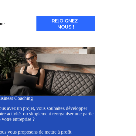
REJOIGNEZ-
re
NOUS !
usiness Coaching
ous avez un projet, vous souhaitez développer
tre activité ou simplement réorganiser une partie
 votre entreprise ?
ous vous proposons de mettre à profit