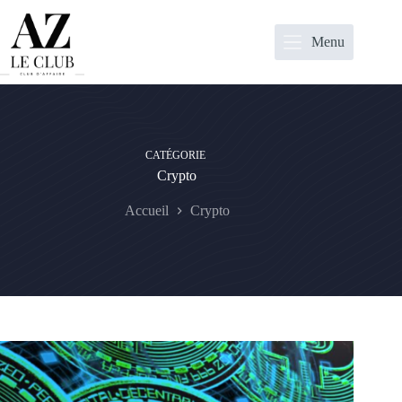
Passer
au
contenu
Menu
CATÉGORIE
Crypto
Accueil
Crypto